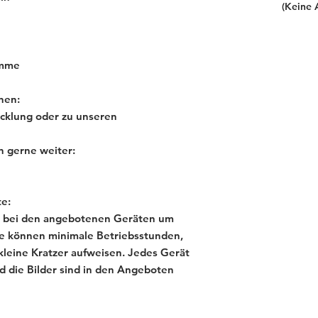
(Keine 
amme
nen:
cklung oder zu unseren
n gerne weiter:
e:
ich bei den angebotenen Geräten um
e können minimale Betriebsstunden,
kleine Kratzer aufweisen. Jedes Gerät
und die Bilder sind in den Angeboten