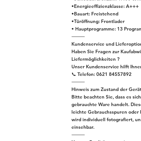
•Energieeffizienzklasse: A+++
•Bauart: Freistehend
•Türöffnung: Frontlader
• Hauptprogramme: 13 Progr
⸻
Kundenservice und Lieferoptio
Haben Sie Fragen zur Kaufabwi
Liefermöglichkeiten ?
Unser Kundenservice hilft Ihne
📞 Telefon: 0621 84557892
⸻
Hinweis zum Zustand der Gerät
Bitte beachten Sie, dass es s
gebrauchte Ware handelt. Dies
leichte Gebrauchsspuren oder 
wird individuell fotografiert, 
einsehbar.
⸻