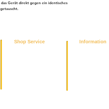
das Gerät direkt gegen ein identisches
sgetauscht.
Shop Service
Information
Über uns
Kühl- und Gefriergeräte
Datenschutz
Spülmaschinen
Impressum
Wäschetrockner
DSGVO
Waschmaschinen
AGB
Elektroherde