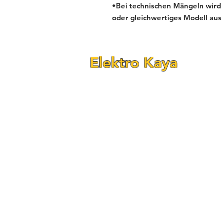
•Bei technischen Mängeln wird 
oder gleichwertiges Modell au
Elektro Kaya
Fraunhofer Str. 24–26
(Ecke Reichenbachstr.)
68309 Mannheim-Käfertal
Telefon: 0621 - 84 55 78 90
Telefon: 0621 - 84 55 78 92
E-Mail:
elektrokaya@outlook.com
Öffnungszeiten:
Mo. – Fr. 09:00 – 18:00 Uhr
Samstag 09:00 – 18:00 Uhr
Sonntag Geschlossen!