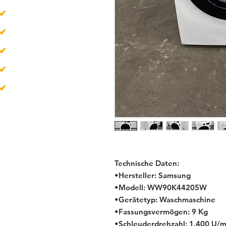
✔
über 500
Artikel
✔
Lieferzeit 1-4 Tage
✔
Neugeräte
✔
Gebrauchtgeräte
✔
B-Ware
Technische Daten:
•Hersteller: Samsung
•Modell: WW90K44205W
•Gerätetyp: Waschmaschine
•Fassungsvermögen: 9 Kg
•Schleuderdrehzahl: 1.400 U/m