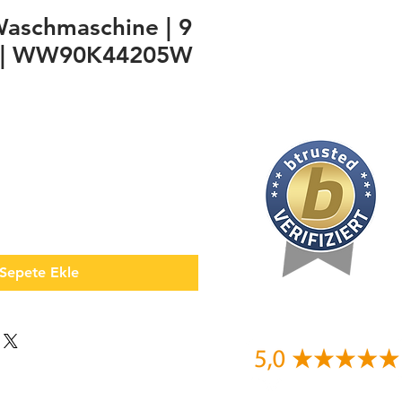
aschmaschine | 9
+ | WW90K44205W
Sepete Ekle