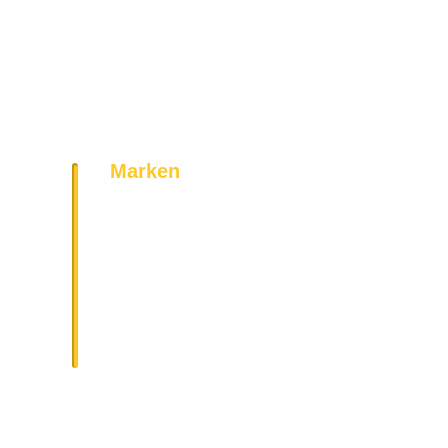
Marken
Bosch
Siemens
AEG
Bauknecht
Miele
Neff
Geratek
Vestel
Amica
Gorenje
und noch viel mehr!