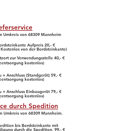
Das gesamte Gebäude ist
Sauber und gepflegt. Der
Mark
eferservice
Erfahrung & Beratung vor
Ort super! Schneller,
im Umkreis von 68309 Mannheim
freundlicher, kompetenter
und preis ...
ordsteinkante Aufpreis 20,- €
 Kostenlos von der Bordsteinkante)
Ein Außergewöhnlicher
Markt :) , die Mitarbeiter
tzort zur Verwendungsstelle 40,- €
hier sind sehr bemüht und
teentsorgung kostenlos)
kompetent
weiter lesen!
 + Anschluss (Standgerät) 59,- €
teentsorgung kostenlos)
u + Anschluss Einbaugerät 79,- €
teentsorgung kostenlos)
ice durch Spedition
im Umkreis von 68309 Mannheim.
edition bis Bordsteinkante mit
digung durch die Spedition. 99,- €