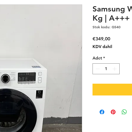
Samsung W
Kg | A++
Stok kodu: G540
Fiyat
€349,00
KDV dahil
Adet
*